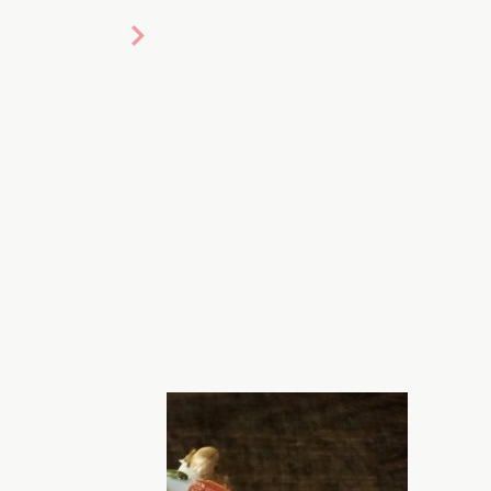
глазури
простой