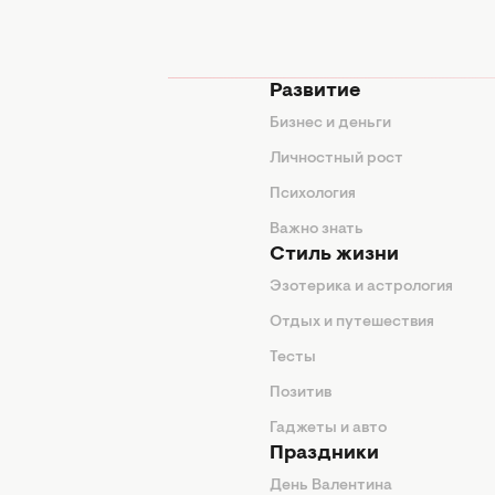
мода
Развитие
ды
Бизнес и деньги
ие советы
Личностный рост
я
Психология
енды
Важно знать
Стиль жизни
Эзотерика и астрология
нтерьер
Отдых и путешествия
животные
Тесты
од
Позитив
Гаджеты и авто
Праздники
День Валентина