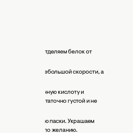
олодильнике). Отделяем белок от
ла сбиваем на небольшой скорости, а
о взбивая, лимонную кислоту и
стать белой, достаточно густой и не
 с ложки.
ла, намазываем ею паски. Украшаем
ми украшениями по желанию.