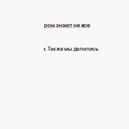
 условие, о котором знают не все
 лимонным соком. Также мы делились
бо".