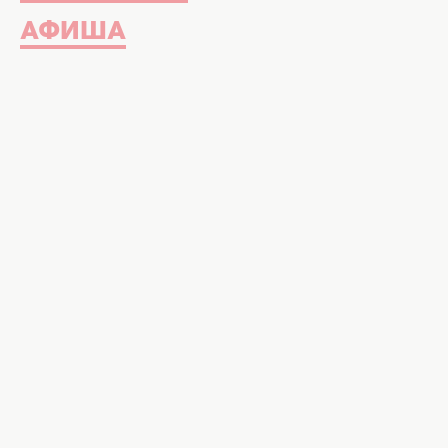
АФИША
Советница / Простой рецепт 
Этот рецепт глазури базовый и 