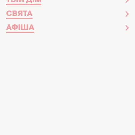
ТВІЙ ДІМ
СВЯТА
АФІША
Етнічний рецепт окрошки по-гуцульськи. Фото: ШІ,
Хочу
Незвичайні літні супи в домашніх умовах
У літню спеку добре допомагає освіжитися
тарілка прохолодної окрошки або
класичного холодника
. Якщо традиційні
рецепти вам набридли, то час звернутися до
карпатських традицій.
Гуцульська кухня ховає безліч секретів.
Всього кілька особливих локальних