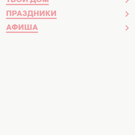
ТВОЙ ДОМ
ПРАЗДНИКИ
АФИША
Фото: instagram.com/solomiyavitvitska
К слову, на романтическую публикацию
парты отреагировал даже бывший муж
телеведущей
Вслед за Людмилой Барбир
впервые
показать свою вторую половинку
решила и
ее коллега, телеведущая Соломия
Витвицкая. Так, в день рождения любимого
она поделилась общим фото с военным,