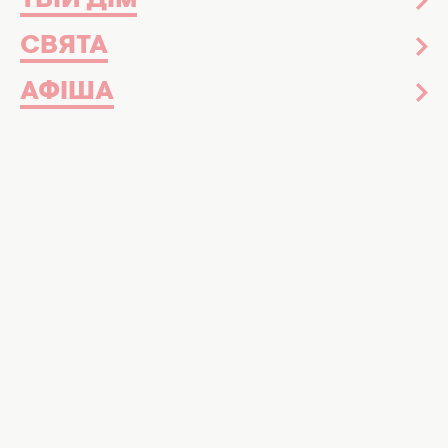
ТВІЙ ДІМ
СВЯТА
АФІША
Звісно, щоб досягти ідеального макіяжу з
видимими віями, необхідно мати якісну туш.
Але перед тим, як наносити туш, важливо
підготувати до макіяжу вії.
На порталі ukr.media
розповіли
, як зробити вії
довгими та густими без дорогої туші.
Дізнайтеся, які три кроки назавжди змінять
ваш макіяж.
ДІЗНАЙТЕСЬ БІЛЬШЕ: